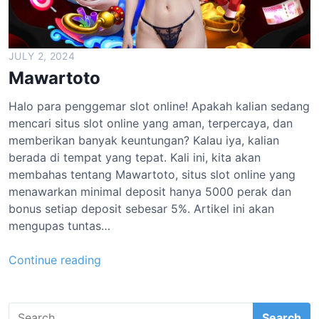
JULY 2, 2024
Mawartoto
Halo para penggemar slot online! Apakah kalian sedang
mencari situs slot online yang aman, terpercaya, dan
memberikan banyak keuntungan? Kalau iya, kalian
berada di tempat yang tepat. Kali ini, kita akan
membahas tentang Mawartoto, situs slot online yang
menawarkan minimal deposit hanya 5000 perak dan
bonus setiap deposit sebesar 5%. Artikel ini akan
mengupas tuntas…
M
Continue reading
a
w
S
a