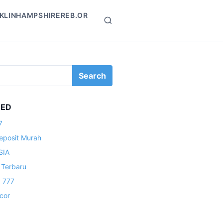
KLINHAMPSHIREREB.OR
S
e
a
r
c
h
RED
7
eposit Murah
SIA
 Terbaru
d 777
acor