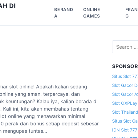
AH DI
BERAND
ONLINE
FRAN
A
GAMES
G
S
e
a
r
SPONSO
c
h
Situs Slot 77
f
Slot Gacor D
ar slot online! Apakah kalian sedang
o
 online yang aman, terpercaya, dan
Slot Gacor A
r
 keuntungan? Kalau iya, kalian berada di
:
Slot OXPLay
 Kali ini, kita akan membahas tentang
Slot Thailan
slot online yang menawarkan minimal
Situs Slot G
0 perak dan bonus setiap deposit sebesar
IDN Slot 777
kan mengupas tuntas…