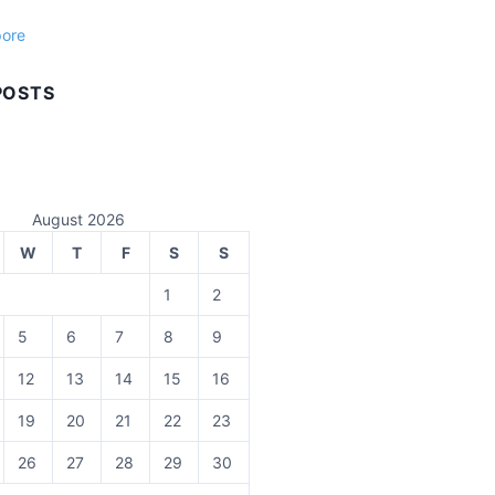
pore
POSTS
August 2026
W
T
F
S
S
1
2
5
6
7
8
9
12
13
14
15
16
19
20
21
22
23
26
27
28
29
30