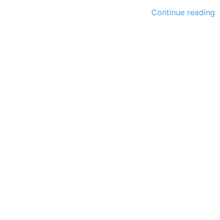
Continue reading
a
a
r
t
o
t
o